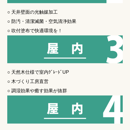
○ 天井壁面の光触媒加工
○ 防汚・清潔滅菌・空気清浄効果
○ 吹付塗布で快適環境を！
○ 天然木仕様で室内ｸﾞﾚｰﾄﾞUP
○ 木づくり工房直営
○ 調湿効果や癒す効果が抜群