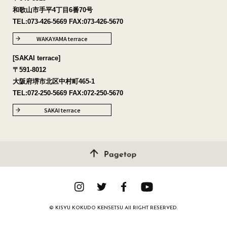
和歌山市手平4丁目6番70号
TEL:
073-426-5669
FAX:073-426-5670
WAKAYAMA terrace
[SAKAI terrace]
〒591-8012
大阪府堺市北区中村町465-1
TEL:
072-250-5669
FAX:072-250-5670
SAKAI terrace
© KISYU KOKUDO KENSETSU All RIGHT RESERVED.