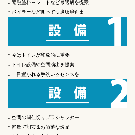
○ 遮熱塗料～シートなど最適解を提案
○ ボイラーなど囲って快適環境創出
○ 今はトイレが印象的に重要
○ トイレ設備や空間演出を提案
○ 一目置かれる手洗い器センスを
○ 空間の間仕切りプラシャッター
○ 軽量で割安＆お洒落な逸品