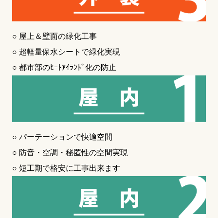
○ 屋上＆壁面の緑化工事
○ 超軽量保水シートで緑化実現
○ 都市部のﾋｰﾄｱｲﾗﾝﾄﾞ化の防止
○ パーテーションで快適空間
○ 防音・空調・秘匿性の空間実現
○ 短工期で格安に工事出来ます